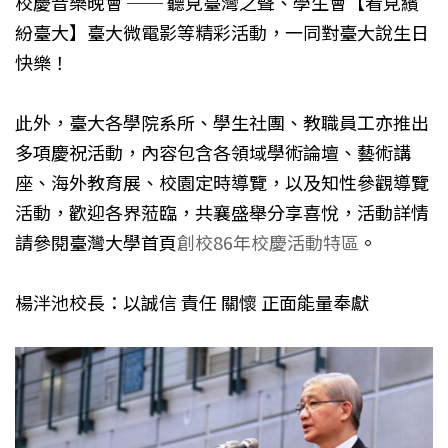
校慶音樂晚會 ── 聽見臺灣之聲、學生會【看見繽
紛臺大】臺大微電影等精彩活動，一同對臺大說生日
快樂！
此外，臺大各學院系所、學生社團、教職員工亦推出
多項慶祝活動，內容包含各領域學術論壇、藝術講
座、海外教育展、校園定時導覽，以及知性參觀導覽
活動，歡迎各界蒞臨，共襄盛舉分享喜悅，活動詳情
請參閱臺灣大學首頁
創校86年校慶活動特區
。
楊泮池校長：以誠信 責任 關懷 正面能量奉獻