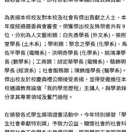
為表揚本校校友對本校及社會有傑出貢獻之人士，本
年度經遴選委員會審查，榮獲傑出校友殊榮者共有 9
位，分別為人文藝術類：白先勇學長 (外文系)、張照
堂學長 (土木系) ；學術類：黎念之學長 (化學系)、馬
佐平學長 (電機系)、洪明奇學長 (化學系)、姚鴻澤學
長 (數學系)；工商類：胡定華學長 (電機系)、駱錦明
學長 (經濟系) ；社會服務類；陳錦煌學長 (醫學系)。
傑出校友於校慶典禮公開接受表揚，並得受邀擔任本
校通識教育論壇「我的學思歷程」主講人，與學弟妹
分享其專業領域及奮鬥過程。
在頒發各式學生獎項證書活動中，今年特別頒發「學
生社會奉獻特別獎」予致力公益、關懷社會的社會科
學院社會工作學系古登儒同學、管理學院工商管理學