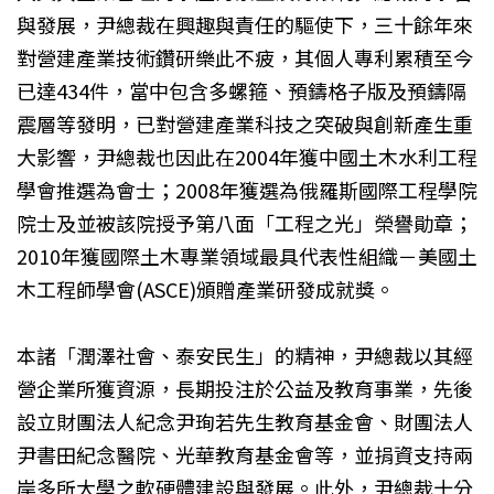
與發展，尹總裁在興趣與責任的驅使下，三十餘年來
對營建產業技術鑽研樂此不疲，其個人專利累積至今
已達434件，當中包含多螺箍、預鑄格子版及預鑄隔
震層等發明，已對營建產業科技之突破與創新產生重
大影響，尹總裁也因此在2004年獲中國土木水利工程
學會推選為會士；2008年獲選為俄羅斯國際工程學院
院士及並被該院授予第八面「工程之光」榮譽勛章；
2010年獲國際土木專業領域最具代表性組織－美國土
木工程師學會(ASCE)頒贈產業研發成就獎。
本諸「潤澤社會、泰安民生」的精神，尹總裁以其經
營企業所獲資源，長期投注於公益及教育事業，先後
設立財團法人紀念尹珣若先生教育基金會、財團法人
尹書田紀念醫院、光華教育基金會等，並捐資支持兩
岸多所大學之軟硬體建設與發展。此外，尹總裁十分