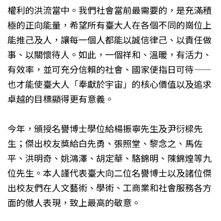
權利的洪流當中。我們社會當前最需要的，是充滿積
極的正向能量，希望所有臺大人在各個不同的崗位上
能推己及人，讓每一個人都能以誠信律己、以責任做
事、以關懷待人。如此，一個祥和、溫暖，有活力、
有效率，並可充分信賴的社會、國家便指日可待——
也才能使臺大人「奉獻於宇宙」的核心價值以及追求
卓越的目標顯得更有意義。
今年，頒授名譽博士學位給楊振寧先生及尹衍樑先
生；傑出校友獎給白先勇、張照堂、黎念之、馬佐
平、洪明奇、姚鴻澤、胡定華、駱錦明、陳錦煌等九
位先生。本人謹代表臺大向二位名譽博士以及諸位傑
出校友們在人文藝術、學術、工商業和社會服務各方
面的傲人表現，致上最高的敬意。