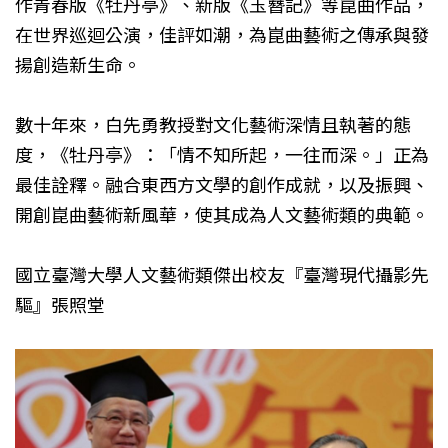
作青春版《牡丹亭》、新版《玉簪記》等崑曲作品，
在世界巡迴公演，佳評如潮，為崑曲藝術之傳承與發
揚創造新生命。
數十年來，白先勇教授對文化藝術深情且執著的態
度，《牡丹亭》：「情不知所起，一往而深。」正為
最佳詮釋。融合東西方文學的創作成就，以及振興、
開創崑曲藝術新風華，使其成為人文藝術類的典範。
國立臺灣大學人文藝術類傑出校友『臺灣現代攝影先
驅』張照堂