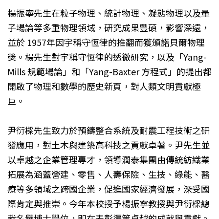
楊振寧先生在粒子物理、統計物理、凝態物理以及量
子場論等多重物理領域，研究成果豐碩，影響深遠，
並於 1957年因宇稱守恆律的推翻而獲頒諾貝爾物理
獎。楊先生對宇稱守恆律的透徹研究，以及「Yang-
Mills 規範場論」和「Yang-Baxter 方程式」的提出都
開啟了物理和數學的歷史新頁，對人類文明貢獻極
巨。
尹衍樑先生致力於預鑄整合系統及耐震工程技術之研
發應用，對土木與建築高科技之貢獻卓著。尹先生並
以卓越之企業管理專才，領導潤泰集團由傳統紡織業
拓展為涵蓋營建、零售、人壽保險、生技、綠能、醫
療等多領域之跨國企業，促進國家經濟發展，深受國
際肯定與推崇。今年本校授予楊振寧教授與尹衍樑總
裁名譽博士學位，即在表彰渠等卓越的成就與貢獻。