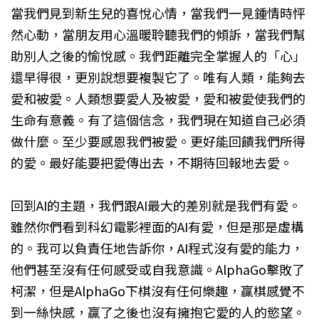
當我們見到新生兒的喜悅心情，當我們一見鍾情時怦
然心動，當朋友用心溫暖聆聽我們的傾訴，當我們幫
助別人之後的愉悅感。我們距離完全掌握人的「心」
還早得很，更別說想要複製它了。唯有人類，能夠去
愛和被愛。人類想要愛人及被愛，愛和被愛使我們的
生命有意義。有了這個信念，我們現在知道自己必須
做什麼。至少要感恩我們被愛。更好能回饋我們所得
的愛。最好能要把愛傳出去，不期待回報地去愛。
回到AI的主題，我們跟AI最大的差別就是我們有愛。
雖然你們看到科幻電影裡面的AI有愛，但是那是虛構
的。我可以負責任地告訴你，AI程式沒有愛的能力，
他們甚至沒有任何感受或自我意識。AlphaGo擊敗了
柯潔，但是AlphaGo下棋沒有任何樂趣，贏棋感覺不
到一絲快感，贏了之後也沒有擁抱它愛的人的慾望。