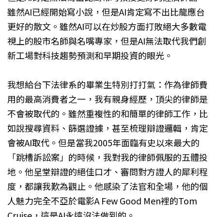
雖然AI已經開始寫小說，但是AI肯定寫不出比龍應台
更好的散文。雖然AI可以在炒股方面打敗絕大多數電
視上的股市名師與名嘴專家，但是AI無法取代我們創
新工場對科技趨勢預測和早期投資的眼光。
我想給台下法律系的畢業生特別打打氣：作為律師費
用的最高消費者之一，我有親身經歷，頂尖的律師是
不會被取代的。雖然重複性的和簡單的律師工作，比
如說搜尋資料、篩選證據，甚至梳理辯證邏輯，肯定
會被AI取代。但是當我2005年面臨有史以來最大的
「跳槽訴訟案」的時候，我對我的律師佩服的五體投
地。他呈堂辯證的絕佳口才、審問對方證人的犀利程
度，都讓我歎為觀止。他感染了法官和全場，他的個
人魅力完全不亞於電影A Few Good Men裡的Tom
Cruise，這是AI永遠沒法做到的。