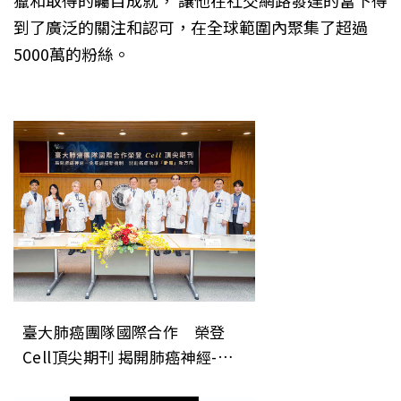
到了廣泛的關注和認可，在全球範圍內聚集了超過
5000萬的粉絲。
臺大肺癌團隊國際合作 榮登
Cell頂尖期刊 揭開肺癌神經-免
疫調控新機制 開創癌症治療「斷