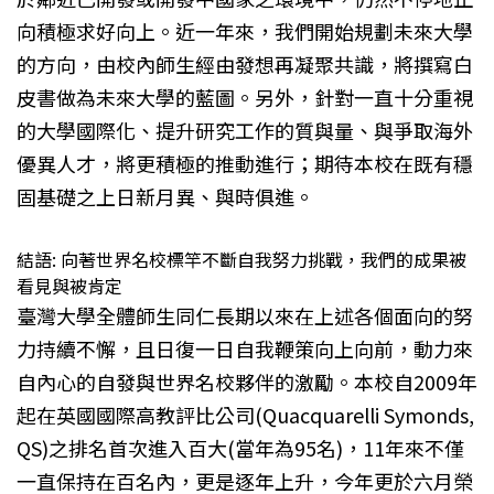
向積極求好向上。近一年來，我們開始規劃未來大學
的方向，由校內師生經由發想再凝聚共識，將撰寫白
皮書做為未來大學的藍圖。另外，針對一直十分重視
的大學國際化、提升研究工作的質與量、與爭取海外
優異人才，將更積極的推動進行；期待本校在既有穩
固基礎之上日新月異、與時俱進。
結語: 向著世界名校標竿不斷自我努力挑戰，我們的成果被
看見與被肯定
臺灣大學全體師生同仁長期以來在上述各個面向的努
力持續不懈，且日復一日自我鞭策向上向前，動力來
自內心的自發與世界名校夥伴的激勵。本校自2009年
起在英國國際高教評比公司(Quacquarelli Symonds,
QS)之排名首次進入百大(當年為95名)，11年來不僅
一直保持在百名內，更是逐年上升，今年更於六月榮