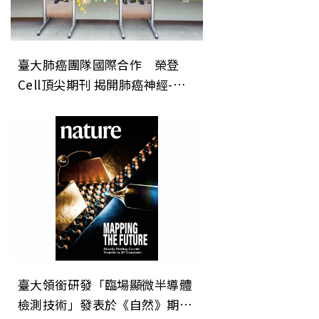
臺大肺癌團隊國際合作 榮登
Cell頂尖期刊 揭開肺癌神經-免
疫調控新機制 開創癌症治療「斷
電」新方向
臺大領銜研發「臨場顯微半導體
檢測技術」發表於《自然》期