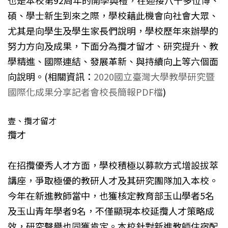
碩、學士新生到來之際，學校藉此機會向社會大眾、
尤其是向學生及學生家長們說明，學校歷年來辦學的
努力方向及成果，下面分為攬才留才、研究提升、教
學精進、國際連結、發展革新、與持續向上等六個面
向說明。(相關資訊：
2020國立臺灣大學教學研究暨
國際化成果分享記者會校長簡報PDF檔
)
壹、攬才留才
攬才
在招攬優秀人才方面，學校積極以募款方式增設拔萃
講座，爭取極優的教研人才及其研究團隊加入本校。
今年在新進教師當中，也獲核定教育部玉山學者5名
及玉山青年學者9名，不僅顯現本校延攬人才策略成
效，研究聲譽也同獲肯定。本校針對新進教師住宿配