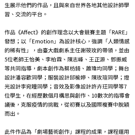
生展示他們的作品，且與來自世界各地其他設計師學
習、交流的平台。
作品《Affect》的創作理念以大會競賽主題「RARE」
發想；以「Emotion」為設計核心，強調「人類情感
的稀有性」，由臺大戲劇系主任謝筱玫的帶領，並由
5位老師王怡美、李柏霖、陳志峰、王正源、鄧振威
等共同指導，劇本創作為蔡枋錡、蕭瑋均同學；舞台
設計潘容歡同學；服裝設計邱榆婷、陳玫瑄同學；燈
光設計李宛曈同學；音效及影像設計許卉玨同學等7
位學生，在經歷數個月構思與創作、10數次的指導會
議後，克服疫情的挑戰，從初賽以及國際複賽中脫穎
而出。
此件作品為「劇場藝術創作」課程的成果，課程運用