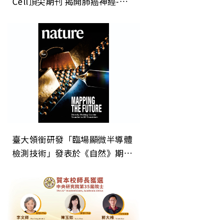
Cell頂尖期刊 揭開肺癌神經-免
疫調控新機制 開創癌症治療「斷
電」新方向
臺大領銜研發「臨場顯微半導體
檢測技術」發表於《自然》期
刊 為次世代晶片微縮建立關鍵
直接檢測技術