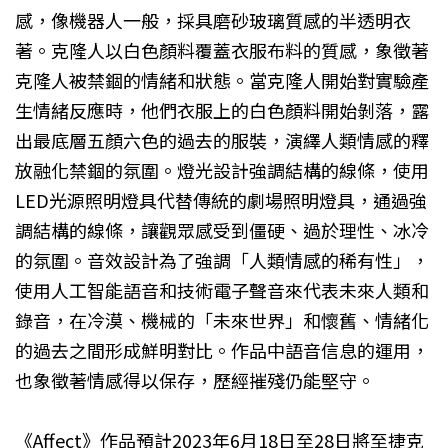
感，像機器人一般，採具磨砂玻璃質感的半透明衣
著。克隆人以白色顏料覆蓋衣服布料的質感，象徵著
克隆人被禁錮的情緒和狀態。當克隆人開始對實驗產
生情緒反應時，他們衣服上的白色顏料開始剝落，露
出最底層五顏六色的過去的服裝，演繹人類情感的釋
放融化禁錮的氛圍。燈光設計強調結構的線條，使用
LED光源照明燈具代替傳統的劇場照明燈具，通過強
調結構的線條，讓觀眾感受到僵硬、過於理性、冰冷
的氛圍。音效設計為了強調「人類情感的稀有性」，
使用人工智能語音和技術電子聲音來代表未來人類和
錄音，在冷漠、機械的「未來世界」和懷舊、情緒化
的過去之間形成鮮明對比。作品中語音信息的運用，
也象徵著情感得以保存，歷經摧殘仍能堅守。
《Affect》作品預計2023年6月18日至28日將至捷克