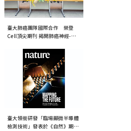
臺大肺癌團隊國際合作 榮登
Cell頂尖期刊 揭開肺癌神經-免
疫調控新機制 開創癌症治療「斷
電」新方向
臺大領銜研發「臨場顯微半導體
檢測技術」發表於《自然》期