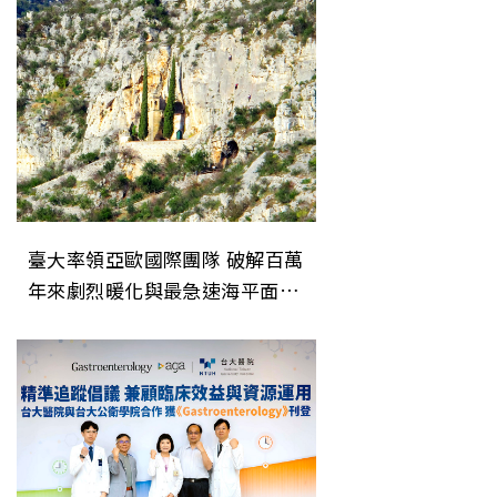
臺大率領亞歐國際團隊 破解百萬
年來劇烈暖化與最急速海平面上
升事件之謎