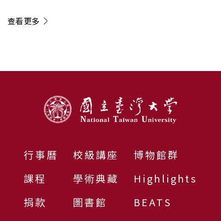
疫調控新機制 開創癌症治療「斷
電」新方向
查看更多
:::
行事曆
校級講座
博物館群
課程
學術典藏
Highlights
捐款
圖書館
BEATS