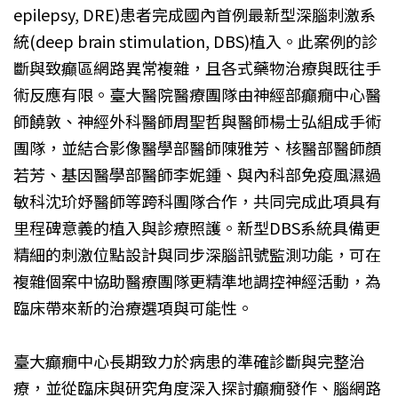
epilepsy, DRE)患者完成國內首例最新型深腦刺激系
統(deep brain stimulation, DBS)植入。此案例的診
斷與致癲區網路異常複雜，且各式藥物治療與既往手
術反應有限。臺大醫院醫療團隊由神經部癲癇中心醫
師饒敦、神經外科醫師周聖哲與醫師楊士弘組成手術
團隊，並結合影像醫學部醫師陳雅芳、核醫部醫師顏
若芳、基因醫學部醫師李妮鍾、與內科部免疫風濕過
敏科沈玠妤醫師等跨科團隊合作，共同完成此項具有
里程碑意義的植入與診療照護。新型DBS系統具備更
精細的刺激位點設計與同步深腦訊號監測功能，可在
複雜個案中協助醫療團隊更精準地調控神經活動，為
臨床帶來新的治療選項與可能性。
臺大癲癇中心長期致力於病患的準確診斷與完整治
療，並從臨床與研究角度深入探討癲癇發作、腦網路