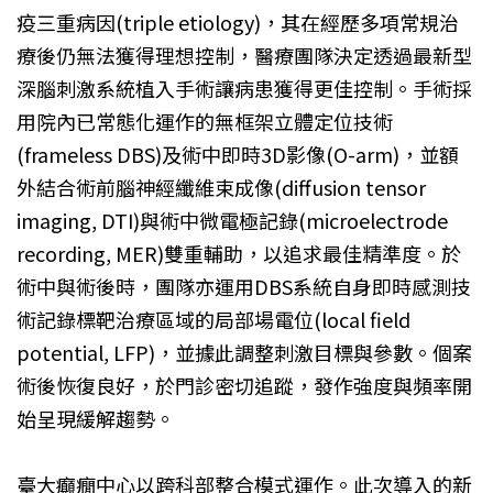
疫三重病因(triple etiology)，其在經歷多項常規治
療後仍無法獲得理想控制，醫療團隊決定透過最新型
深腦刺激系統植入手術讓病患獲得更佳控制。手術採
用院內已常態化運作的無框架立體定位技術
(frameless DBS)及術中即時3D影像(O-arm)，並額
外結合術前腦神經纖維束成像(diffusion tensor
imaging, DTI)與術中微電極記錄(microelectrode
recording, MER)雙重輔助，以追求最佳精準度。於
術中與術後時，團隊亦運用DBS系統自身即時感測技
術記錄標靶治療區域的局部場電位(local field
potential, LFP)，並據此調整刺激目標與參數。個案
術後恢復良好，於門診密切追蹤，發作強度與頻率開
始呈現緩解趨勢。
臺大癲癇中心以跨科部整合模式運作。此次導入的新