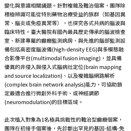
變化與意識相關議題。針對複雜及難治個案，團隊除
積極辨識可能從特別藥物治療受益的族群（如基因異
常、腦炎或免疫異常等），也探究各式共病的腦波與
臨床特性。臺大醫院有國內最具歷史傳承的腦波檢查
室、新建專屬的癲癇監測病房、與先進的腦部監測設
備包括高密度腦波儀(high-density EEG)與多模態融
合影像平台(multimodal fusion imaging)，並具備
優異的非侵入與侵入式腦病灶定位(brain mapping
and source localization)、以及複雜腦網路解析
(complex brain network analysis)能力，可協助鎖
定最適合進行微創外科手術、或神經調節
(neuromodulation)的目標區域。
此次植入對象為1名極具挑戰性的難治型癲癇個案，
團隊在初接手個案後，先診斷出罕見的基因-結構-免