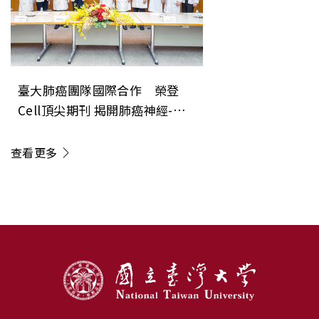
臺大肺癌團隊國際合作 榮登
Cell頂尖期刊 揭開肺癌神經-免
疫調控新機制 開創癌症治療「斷
電」新方向
查看更多
:::