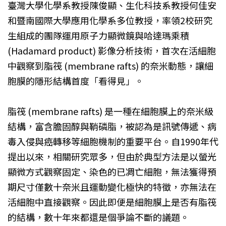
臺灣大學化學系教授陳俊顯、生化科技系教授何佳安
和暨南國際大學應用化學系多位教授，率領2校研究
生組成的團隊運用原子力顯微鏡與哈達瑪乘積
(Hadamard product) 影像分析技術，首次在活細胞
中觀察到脂筏 (membrane rafts) 的奈米動態，讓細
胞膜的隱形結構首度「看得見」。
脂筏 (membrane rafts) 是一種在細胞膜上的奈米級
結構，富含膽固醇與鞘磷脂，被認為是訊號傳遞、病
毒入侵與癌轉移等細胞機制的重要平台。自1990年代
提出以來，相關研究眾多，但由於典型方法是以螢光
顯微方式觀察固定、染色的已凋亡細胞，無法獲得預
期尺寸僅數十奈米且運動變化極快的特徵，亦無法在
活細胞中直接觀察。因此即便是細胞膜上是否有脂筏
的結構，數十年來都還是個爭論不斷的議題。