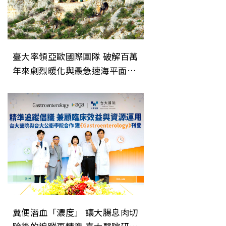
臺大率領亞歐國際團隊 破解百萬
年來劇烈暖化與最急速海平面上
升事件之謎
糞便潛血「濃度」 讓大腸息肉切