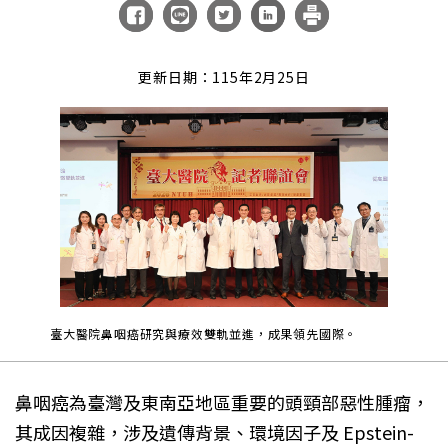
更新日期：115年2月25日
臺大醫院鼻咽癌研究與療效雙軌並進，成果領先國際。
鼻咽癌為臺灣及東南亞地區重要的頭頸部惡性腫瘤，
其成因複雜，涉及遺傳背景、環境因子及 Epstein-