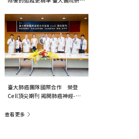
除後的追蹤更精準 臺大醫院研究
成果登上美國消化系醫學會期刊
《Gastroenterology》
臺大肺癌團隊國際合作 榮登
Cell頂尖期刊 揭開肺癌神經-免
疫調控新機制 開創癌症治療「斷
電」新方向
查看更多