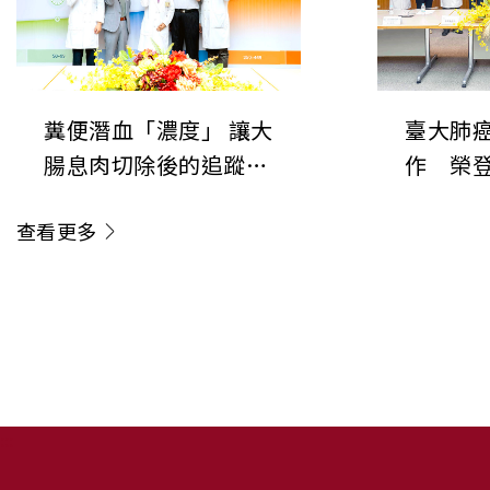
系統穩定性的關鍵機制
糞便潛血「濃度」 讓大
臺大肺
腸息肉切除後的追蹤更
作 榮登
精準 臺大醫院研究成果
揭開肺癌
查看更多
登上美國消化系醫學會
控新機制
期刊
「斷電
《Gastroenterology》
:::