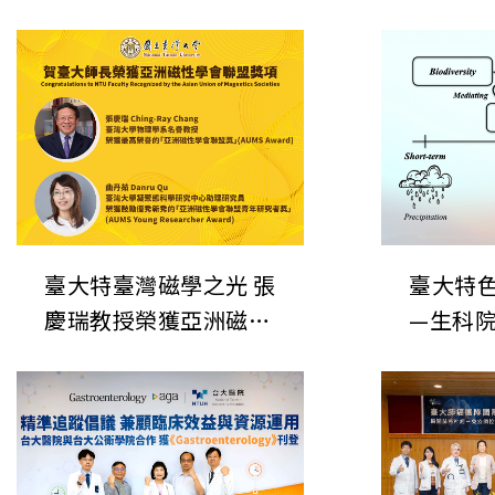
臺大特臺灣磁學之光 張
臺大特
慶瑞教授榮獲亞洲磁學
—生科
聯合協會最高榮譽
所揭開
「AUMS Award」色研
的關鍵
究系列報導—生科院漁
業科學研究所揭開生態