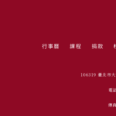
行事曆
課程
捐款
106319 臺北
電話
傳真