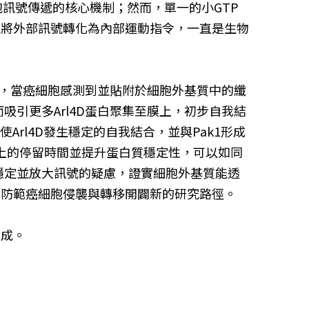
控細胞訊號傳遞的核心機制；然而，單一的小GTP
並將外部訊號轉化為內部運動指令，一直是生物
實，當癌細胞感測到並貼附於細胞外基質中的纖
而吸引更多Arl4D蛋白聚集至膜上，初步自我結
用促使Arl4D發生穩定的自我結合，並與Pak1形成
膜上的停留時間並提升蛋白質穩定性，可以如同
何穩定並放大訊號的疑慮，證實細胞外基質能透
為防範癌細胞侵襲與轉移開闢新的研究路徑。
完成。