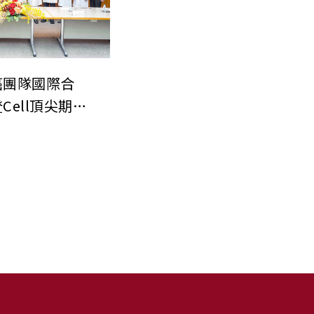
癌團隊國際合
Cell頂尖期刊
神經-免疫調
 開創癌症治療
」新方向