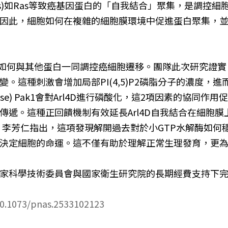
Pases)如Ras等致癌基因蛋白的「自我結合」聚集，是調
因此，細胞如何在複雜的細胞膜環境中促進蛋白聚集，
成員如何與其他蛋白一同調控癌細胞遷移。團隊此次研究證
這種刺激會增加局部PI(4,5)P2磷脂分子的濃度，進
nase) Pak1會對Arl4D進行磷酸化，這2項因素的協同作
傳遞。這種正回饋機制有效延長Arl4D自我結合在細胞
移。李芳仁指出，這項發現解開過去對於小GTP水解酶如
決定細胞的命運。這不僅有助於理解正常生理發育，更
家科學技術委員會與國家衛生研究院的長期經費支持下
10.1073/pnas.2533102123