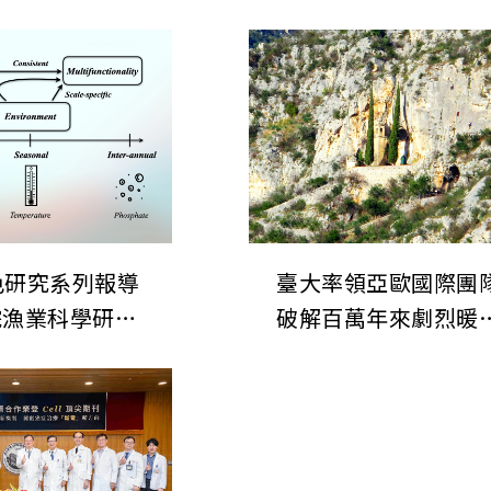
色研究系列報導
臺大率領亞歐國際團
院漁業科學研究
破解百萬年來劇烈暖
生態系統穩定性
與最急速海平面上升
機制
件之謎