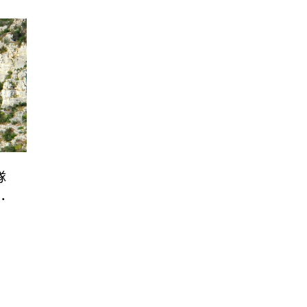
隊
化
事