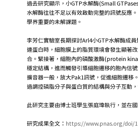
過去研究顯示，小GTP水解酶(Small GT
水解酶往往不足以有效啟動完整的訊號反應。
學界重要的未解課題。
李芳仁實驗室長期探討Arl4小GTP水解酶
連蛋白時，細胞膜上的脂質環境會發生顯著改變。
合。緊接著，細胞內的磷酸激酶(protein ki
穩定結構，進而觸發引導細胞遷移的胞內信號
擴音器一般，放大Pak1訊號，促進細胞遷
過調控磷脂分子與蛋白質的結構與分子互動，
此研究主要由博士班學生張庭瑋執行，並在國
研究成果全文：
https://www.pnas.org/doi/