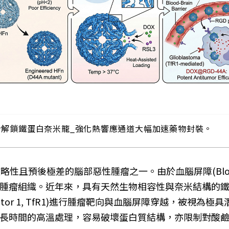
計解鎖鐵蛋白奈米籠_強化熱響應通道大幅加速藥物封裝。
是最具侵略性且預後極差的腦部惡性腫瘤之一。由於血腦屏障(Blood–b
。近年來，具有天然生物相容性與奈米結構的鐵蛋白奈米籠(Huma
 receptor 1, TfR1)進行腫瘤靶向與血腦屏障穿越，
長時間的高溫處理，容易破壞蛋白質結構，亦限制對酸