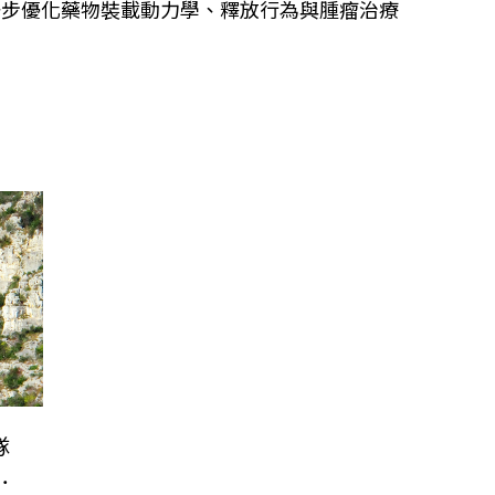
一步優化藥物裝載動力學、釋放行為與腫瘤治療
隊
化