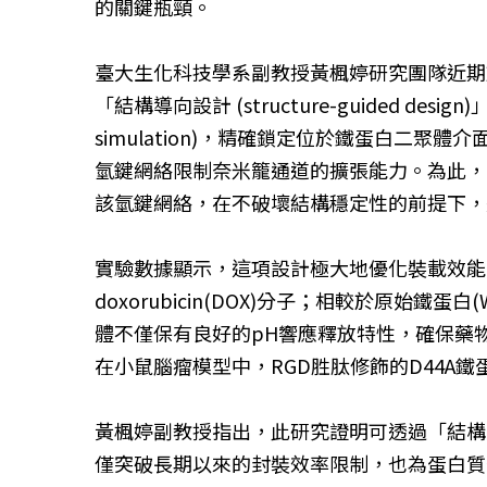
的關鍵瓶頸。
臺大生化科技學系副教授黃楓婷研究團隊近期
「結構導向設計 (structure-guided desi
simulation)，精確鎖定位於鐵蛋白二聚體介面
氫鍵網絡限制奈米籠通道的擴張能力。為此，團隊進行
該氫鍵網絡，在不破壞結構穩定性的前提下，
實驗數據顯示，這項設計極大地優化裝載效能。
doxorubicin(DOX)分子；相較於原始
體不僅保有良好的pH響應釋放特性，確保藥物能
在小鼠腦瘤模型中，RGD胜肽修飾的D44A
黃楓婷副教授指出，此研究證明可透過「結構
僅突破長期以來的封裝效率限制，也為蛋白質奈米