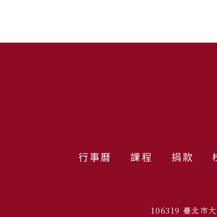
:::
行事曆
課程
捐款
106319 臺北