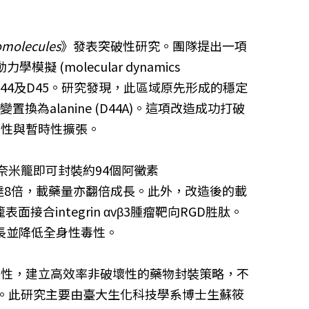
romolecules
》發表突破性研究。團隊提出一項
模擬 (molecular dynamics
R43、D44及D45。研究發現，此區域原先形成的穩定
為alanine (D44A)。這項改造成功打破
柔性與暫時性擴張。
奈米籠即可封裝約94個阿黴素
效率提升達8倍，載藥量亦翻倍成長。此外，改造後的載
integrin αvβ3腫瘤靶向RGD胜肽。
生長並降低全身性毒性。
特性，建立高效率非破壞性的藥物封裝策略，不
要範例。此研究主要由臺大生化科技學系博士生蘇筱