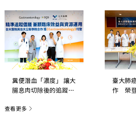
聯合協會最高榮譽
所揭開
「AUMS Award」色研
的關鍵
究系列報導—生科院漁
業科學研究所揭開生態
系統穩定性的關鍵機制
糞便潛血「濃度」 讓大
臺大肺
腸息肉切除後的追蹤更
作 榮登
精準 臺大醫院研究成果
揭開肺癌
查看更多
登上美國消化系醫學會
控新機制
期刊
「斷電
《Gastroenterology》