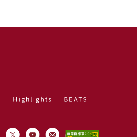
群
Highlights
BEATS