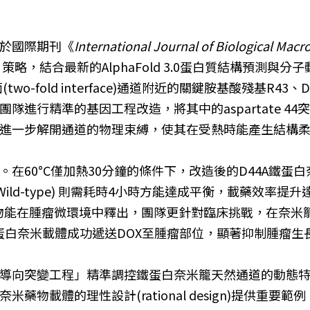
於國際期刊《
International Journal of Biological Mac
gn)」策略，結合最新的AlphaFold 3.0蛋白質結構預測與分子動力學
(two-fold interface)通道附近的關鍵胺基酸殘基
精準的基因工程改造，將其中的aspartate 44突變置換
進一步解開通道的物理束縛，使其在受熱時能產生結構
在60°C僅加熱30分鐘的條件下，改造後的D44A鐵蛋白
鐵蛋白(Wild-type) 則需耗時4小時方能達成平衡，載藥
在腫瘤微環境中釋出，團隊更針對臨床挑戰，在奈米籠表面接合
鐵蛋白奈米載體成功遞送DOX至腫瘤部位，顯著抑制腫瘤
導向突變工程」精準調控鐵蛋白奈米籠天然通道的動態
藥物載體的理性設計(rational design)提供重