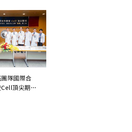
生態系統穩定性
與最急速海平面上升
機制
件之謎
癌團隊國際合
Cell頂尖期刊
神經-免疫調
 開創癌症治療
」新方向