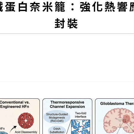
鐵蛋白奈米籠：強化熱響
封裝