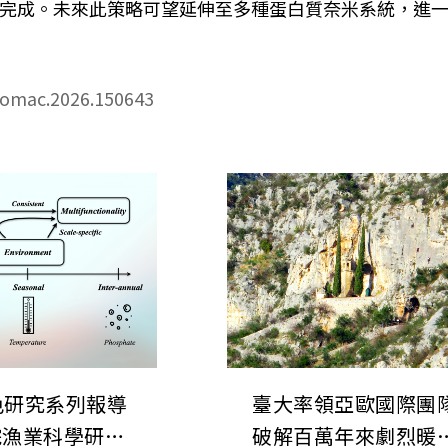
完成。未來此策略可望延伸至多種蛋白質奈米系統，進
jbiomac.2026.150643
色研究系列報導
臺大率領亞歐國際團
院漁業科學研究
破解百萬年來劇烈暖