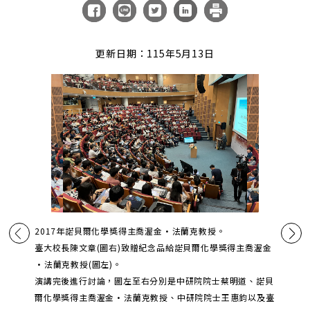
更新日期：115年5月13日
2017年諾貝爾化學獎得主喬渥金·法蘭克教授。
臺大校長陳文章(圖右)致贈紀念品給諾貝爾化學獎得主喬渥金
·法蘭克教授(圖左)。
演講完後進行討論，圖左至右分別是中研院院士蔡明道、諾貝
爾化學獎得主喬渥金·法蘭克教授、中研院院士王惠鈞以及臺