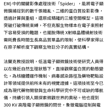
EM) 中的關鍵影像處理技術「Spider」，能將電子顯
微鏡捕捉到的數千張雜亂、二維的蛋白質投影影像，
透過計算與重組，還原成精確的三維空間模型。這項
突破打破傳統束縛，不但克服生物樣本在電子束照射
下容易受損的難題，也擺脫傳統 X射線晶體繞射技術
需耗費長時間生長高品質單晶的限制，使科學家得以
在原子解析度下觀察生物巨分子的真實結構。
法蘭克教授說明，低溫電子顯微鏡技術使研究人員得
以在幾近自然生理狀態下，直接觀察蛋白質的動態變
化，為核糖體運作機制、病毒感染路徑及藥物靶點設
計等領域提供前所未有的視覺證據。這項技術至今已
成為現代藥物開發與生命科學研究中不可或缺的導航
儀，持續引領人類探索微觀世界的奧秘。他也提到
300 KV 高階電子顯微鏡的問世，象徵電腦控制與電