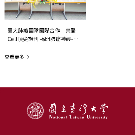
臺大肺癌團隊國際合作 榮登
Cell頂尖期刊 揭開肺癌神經-免
疫調控新機制 開創癌症治療「斷
電」新方向
查看更多
:::