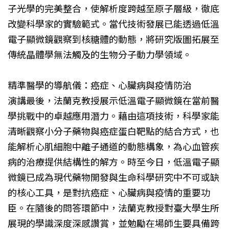
子光學的完美整合，使解析度跨越至原子層級，徹底
改變科學家的實驗範式。當代技術發展已能透過低溫
電子顯微鏡觀察到核糖體的動態，將研究版圖拓展至
傳統晶體學無法觸及的生物分子動力學領域。
精準醫學的導航儀：癌症、心臟病與疫情防治
演講最後，法蘭克教授展示低溫電子顯微鏡在當前醫
學挑戰中的卓越應用潛力。藉由這項技術，科學家能
清晰觀察小分子藥物與癌症蛋白靶點的結合方式，也
能解析心肌細胞中離子通道的動態構象，為心血管疾
病的治療提供結構性的解方。時至今日，低溫電子顯
微鏡已成為現代藥物開發與生命科學研究中不可或缺
的核心工具，是對抗癌症、心臟病與疫情的重要功
臣。在隨後的問答環節中，法蘭克教授對臺大學生所
展現的學識深度深感讚賞，並勉勵在場師生要具備跨