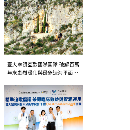
臺大率領亞歐國際團隊 破解百萬
年來劇烈暖化與最急速海平面上
升事件之謎