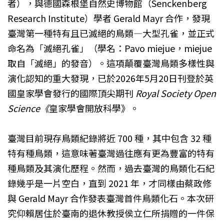
者），與德國森根堡自然史博物館（Senckenberg
Research Institute）學者 Gerald Mayr 合作，發現
臺灣第一種特有且已滅絕的鳥類—大型孔雀，並正式
命名為「滅絕孔雀」（學名：Pavo miejue，miejue
取自「滅絕」的發音）。這項顛覆臺灣鳥類多樣性與
演化認知的重大發現，已於2026年5月20日刊登於英
國皇家學會發行的國際頂尖期刊
Royal Society Open
Science《
皇家學會開放科學》。
臺灣目前現存鳥類紀錄將近 700 種，其中包含 32 種
特有種鳥類，這意味著臺灣過往應有更為豐富的特有
種鳥類及其演化歷程。然而，過去臺灣的鳥類化石紀
錄幾乎是一片空白，直到 2021 年，才同樣由蔡政修
與 Gerald Mayr 合作發表臺灣首件鳥類化石。本次研
究仰賴居住於臺南的退休教授侯立仁所捐贈的一件保