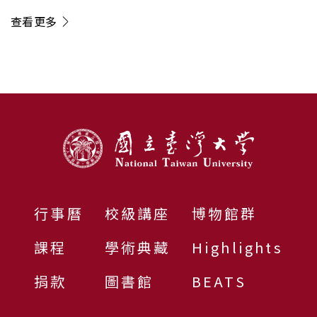
電」新方向
查看更多
:::
行事曆
校級講座
博物館群
課程
學術典藏
Highlights
捐款
圖書館
BEATS