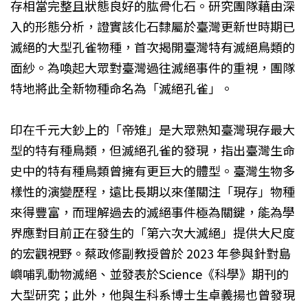
存相當完整且狀態良好的肱骨化石。研究團隊藉由深
入的形態分析，證實該化石隸屬於臺灣更新世時期已
滅絕的大型孔雀物種，首次揭開臺灣特有滅絕鳥類的
面紗。為喚起大眾對臺灣過往滅絕事件的重視，團隊
特地將此全新物種命名為「滅絕孔雀」。
印在千元大鈔上的「帝雉」是大眾熟知臺灣現存最大
型的特有種鳥類，但滅絕孔雀的發現，指出臺灣生命
史中的特有種鳥類曾擁有更巨大的體型。臺灣生物多
樣性的演變歷程，遠比長期以來僅關注「現存」物種
來得豐富，而理解過去的滅絕事件極為關鍵，能為學
界應對目前正在發生的「第六次大滅絕」提供大尺度
的宏觀視野。蔡政修副教授曾於 2023 年參與針對島
嶼哺乳動物滅絕、並發表於Science《科學》期刊的
大型研究；此外，他與生科系博士生卓義揚也曾發現