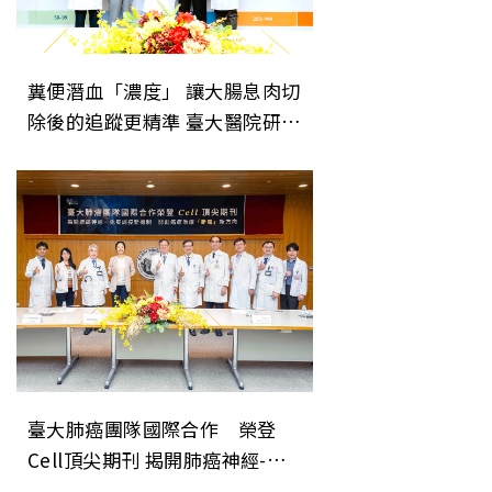
糞便潛血「濃度」 讓大腸息肉切
除後的追蹤更精準 臺大醫院研究
成果登上美國消化系醫學會期刊
《Gastroenterology》
臺大肺癌團隊國際合作 榮登
Cell頂尖期刊 揭開肺癌神經-免
疫調控新機制 開創癌症治療「斷