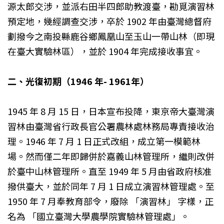
源太郎交涉，並派右田半四郎助教渡臺，勘覓演習林
預定地，幾經調查交涉，卒於 1902 年由臺灣總督府
劃撥今之南投縣鹿谷鄉鳳凰山至玉山一帶山林（即現
在臺大實驗林區），並於 1904 年完成接收事宜。
二、光復初期（1946 年- 1961年）
1945 年 8 月 15 日，日本宣布投降，東京帝大臺灣演
習林由臺灣省行政長官公署農林處林務局專責接收治
理。1946 年 7 月 1 日正式改組，成立第一模範林
場。然而僅二年即歸併於嘉義山林管理所，繼則改併
於臺中山林管理所。直至 1949 年 5 月由省政府核准
撥供臺大，並於同年 7 月 1 日成立演習林管理處。至
1950 年 7 月奉教育部令，廢除 「演習林」 字樣，正
名為 「國立臺灣大學農學院實驗林管理處」。