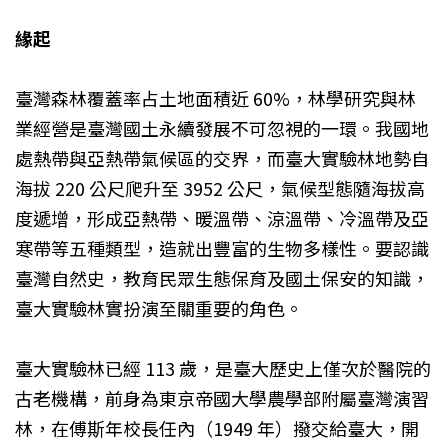
緣起
臺灣森林覆蓋率占土地面積近 60%，林學研究與林
業經營是臺灣國土永續發展不可忽視的一環。我國地
處熱帶與亞熱帶氣候區的交界，而臺大實驗林地勢自
海拔 220 公尺爬升至 3952 公尺，氣候型態隨海拔高
度遞增，形成亞熱帶、暖溫帶、涼溫帶、冷溫帶及亞
寒帶等五種類型，造就出豐富的生物多樣性。要認識
臺灣自然史，教育民眾生態保育及國土保安的知識，
臺大實驗林實扮演至關重要的角色。
臺大實驗林已經 113 歲，是臺大歷史上僅次於醫院的
古老機構，前身為東京帝國大學農學部附屬臺灣演習
林，在傅斯年校長任內（1949 年）撥交給臺大，開