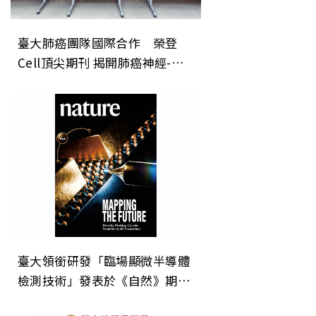
臺大肺癌團隊國際合作 榮登
Cell頂尖期刊 揭開肺癌神經-免
疫調控新機制 開創癌症治療「斷
電」新方向
臺大領銜研發「臨場顯微半導體
檢測技術」發表於《自然》期
刊 為次世代晶片微縮建立關鍵