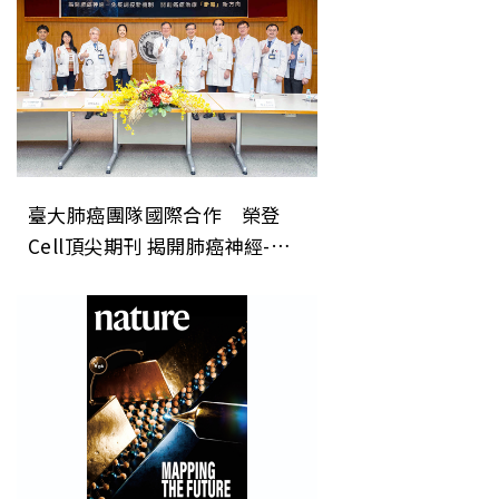
臺大肺癌團隊國際合作 榮登
Cell頂尖期刊 揭開肺癌神經-免
疫調控新機制 開創癌症治療「斷
電」新方向