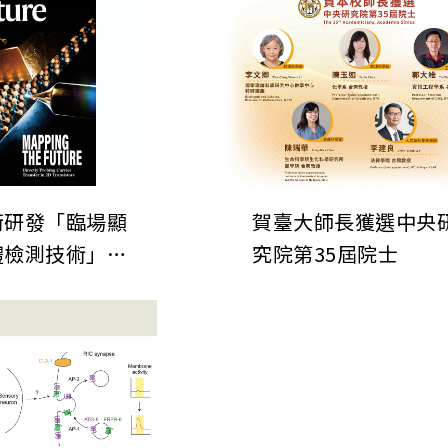
銜研發「臨場顯
賀臺大師長獲選中央
體檢測技術」發
究院第35屆院士
自然》期刊 為
晶片微縮建立關
檢測技術