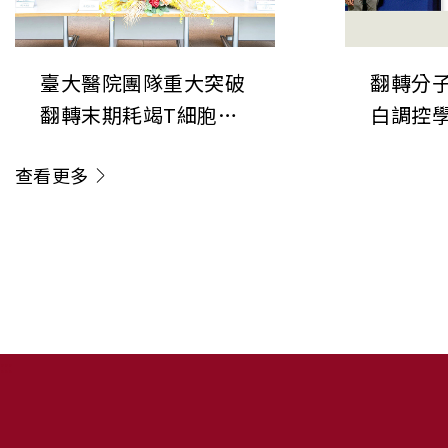
臺大醫院團隊重大突破
翻轉分子
翻轉末期耗竭T細胞命
白調控
運 成果榮登《Nature
新角色
查看更多
Immunology》
:::