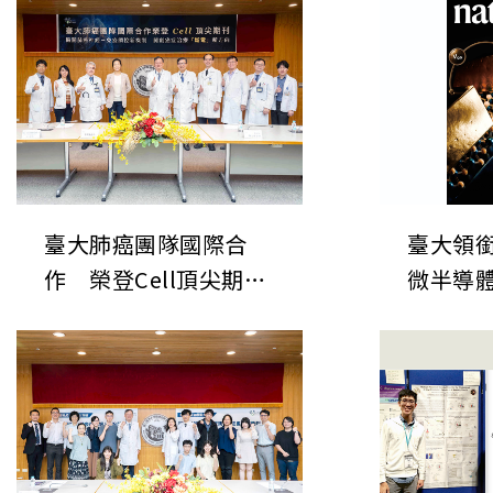
臺大肺癌團隊國際合
臺大領
作 榮登Cell頂尖期刊
微半導
揭開肺癌神經-免疫調
表於《
控新機制 開創癌症治療
次世代
「斷電」新方向
鍵直接