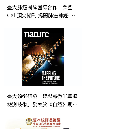
臺大肺癌團隊國際合作 榮登
Cell頂尖期刊 揭開肺癌神經-免
疫調控新機制 開創癌症治療「斷
電」新方向
臺大領銜研發「臨場顯微半導體
檢測技術」發表於《自然》期
刊 為次世代晶片微縮建立關鍵
直接檢測技術