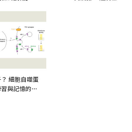
自然》期刊 為
晶片微縮建立關
檢測技術
？ 細胞自噬蛋
學習與記憶的嶄