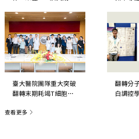
揭開肺癌神經-免疫調
表於《
控新機制 開創癌症治療
次世代
「斷電」新方向
鍵直接
臺大醫院團隊重大突破
翻轉分子
翻轉末期耗竭T細胞命
白調控
運 成果榮登《Nature
新角色
查看更多
Immunology》