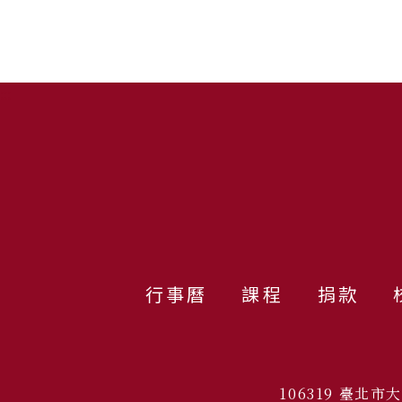
:::
行事曆
課程
捐款
106319 臺北