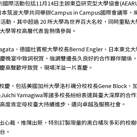
列國際活動包括11月14日主辦東亞研究型大學協會(AEA
筑波大學共同舉辦Campus in Campus國際會議等，來自
慶系列活動，其中超過 20 所大學為世界百大名校，同時重
大學等校高層代表皆熱情參與。
gata、德國杜賓根大學校長Bernd Engler、日本東北大
會和校慶晚宴中致詞祝賀，強調雙邊長久良好的合作夥伴關係，
慶高聲歡呼致賀，現場洋溢一片喜慶。
校慶，包括美國加州大學洛杉磯分校校長Gene Block、
學校長Juichi Yamagiwa等諸多校長紛紛表達與臺大
高度肯定母校臺大持續進步、邁向卓越及服務社會。
慶，別出心裁，推陳出新，特別訂製限量的黑白橘灰多彩的
台。