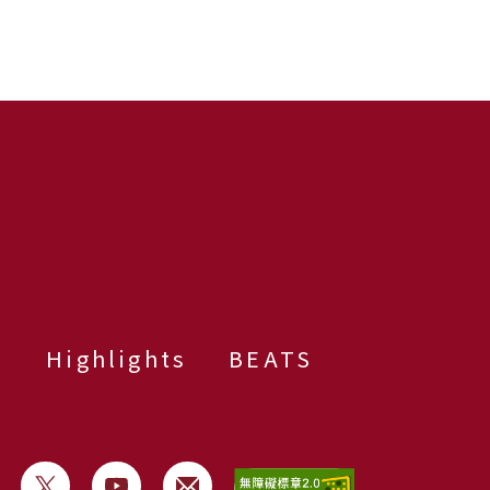
群
Highlights
BEATS