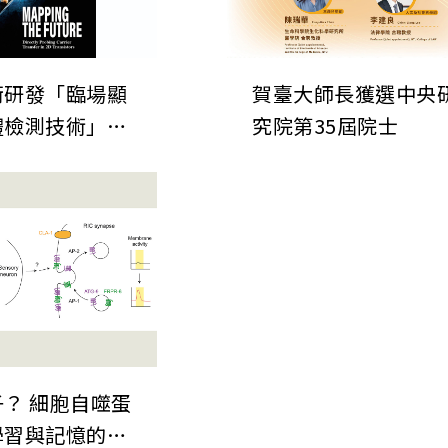
銜研發「臨場顯
賀臺大師長獲選中央
體檢測技術」發
究院第35屆院士
自然》期刊 為
晶片微縮建立關
檢測技術
？ 細胞自噬蛋
學習與記憶的嶄