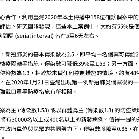
合作，利用臺灣2020年本土傳播中158位確診個案中
評估。研究團隊發現，這些本土案例中，大約有55%是
間隔 (serial interval) 皆在5至6天左右。
新冠肺炎的基本傳染數為2.5，即平均一名個案可傳給2
檢疫隔離等措施，傳染數可降低39%至1.53；另一方面
傳染數為1.3，相較於未做任何控制措施的情境，約有4
在2020年1月21日臺灣出現第一例新冠肺炎個案後的
強戴口罩等防疫措施有所相關。
主 (傳染數1.53) 或以群體為主 (傳染數1.3) 的
將有30000名以上或400名以上的新發病例。值得一提
政府單位與民眾的共同努力下，傳染數將降至0.85，在爆
息。