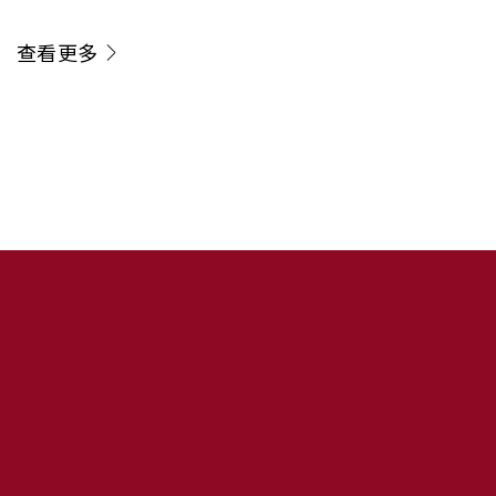
運 成果榮登《Nature
新角色
查看更多
Immunology》
:::