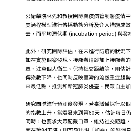
公衛學院林先和教授團隊與疾病管制署疫情中心
支過程模型進行傳播動態分析及介入措施成效
去，而平均潛伏期 (incubation period) 與發病
此外，研究團隊評估，在未進行防疫的狀況下，
如在實施個案發現、接觸者追蹤加上接觸者的
罩、注意個人衛生、保持社交距離等，則估計
傳染數下降，也同時反映臺灣的流感重症趨勢。
來最低點，推測和新冠肺炎侵臺、民眾自主加
研究團隊進行預測後發現，若臺灣僅採行以個案為
的指數上升，當爆發來到第60天，估計每日仍
同時，也要求大眾配戴口罩、維持社交距離，在
而在第84天時，則可望出現「加零」的好消