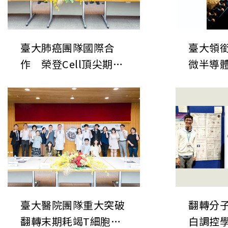
臺大肺癌團隊國際合
臺大領
作 榮登Cell頂尖期刊
微半導
揭開肺癌神經-免疫調
表於《
控新機制 開創癌症治療
次世代
「斷電」新方向
鍵直接
臺大醫院團隊重大突破
翻轉分子
翻轉末期耗竭T細胞命
白調控