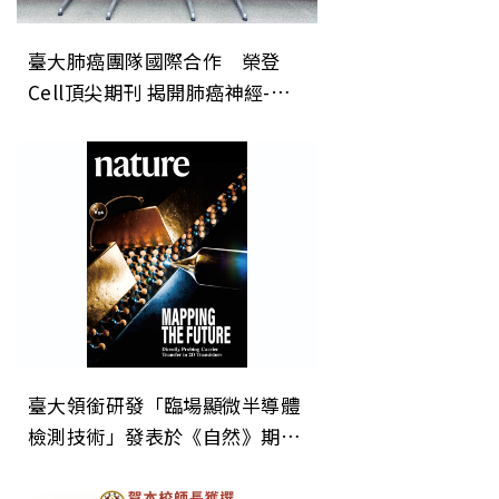
臺大肺癌團隊國際合作 榮登
Cell頂尖期刊 揭開肺癌神經-免
疫調控新機制 開創癌症治療「斷
電」新方向
臺大領銜研發「臨場顯微半導體
檢測技術」發表於《自然》期
刊 為次世代晶片微縮建立關鍵
直接檢測技術