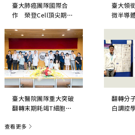
臺大肺癌團隊國際合
臺大領
作 榮登Cell頂尖期刊
微半導
揭開肺癌神經-免疫調
表於《
控新機制 開創癌症治療
次世代
「斷電」新方向
鍵直接
臺大醫院團隊重大突破
翻轉分子
翻轉末期耗竭T細胞命
白調控
運 成果榮登《Nature
新角色
查看更多
Immunology》