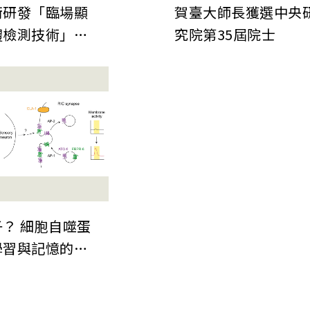
銜研發「臨場顯
賀臺大師長獲選中央
體檢測技術」發
究院第35屆院士
自然》期刊 為
晶片微縮建立關
檢測技術
？ 細胞自噬蛋
學習與記憶的嶄