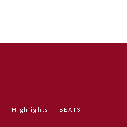
群
Highlights
BEATS