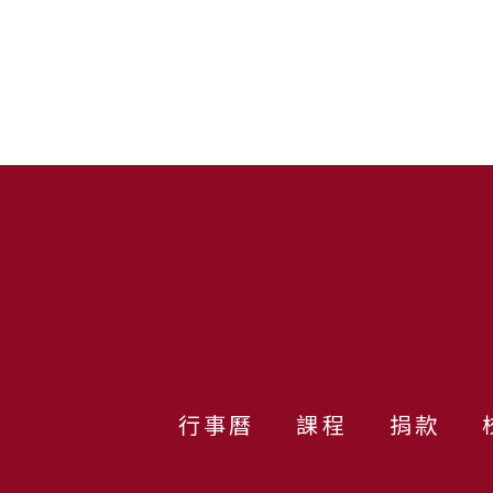
:::
行事曆
課程
捐款