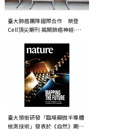
臺大肺癌團隊國際合作 榮登
Cell頂尖期刊 揭開肺癌神經-免
疫調控新機制 開創癌症治療「斷
電」新方向
臺大領銜研發「臨場顯微半導體
檢測技術」發表於《自然》期
刊 為次世代晶片微縮建立關鍵