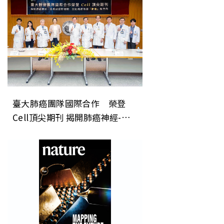
臺大肺癌團隊國際合作 榮登
Cell頂尖期刊 揭開肺癌神經-免
疫調控新機制 開創癌症治療「斷
電」新方向