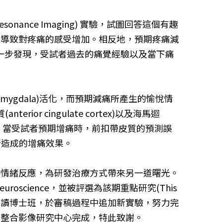
onance Imaging) 實驗，試圖回答這個有趣
，導致對疼痛的感受增加。相反地，預期疼痛減
) 進一步發現，受試者過去的痛覺經驗以及當下痛
gdala)活化，而預期減痛所產生的愉悅情
rior cingulate cortex)以及海馬迴
此外，當受試者預期增痛時，前扣帶皮質的預測誤
預期所造成的增痛效果。
與情緒反應，為研發治療方式帶來另一道曙光。
 Neuroscience，並被評選為該期重點研究(This
畢業後續讀博士班，於審稿過程中追加新實驗，努力完
化整合影像研究中心完成，特此致謝。