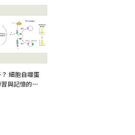
自然》期刊 為
晶片微縮建立關
檢測技術
？ 細胞自噬蛋
學習與記憶的嶄