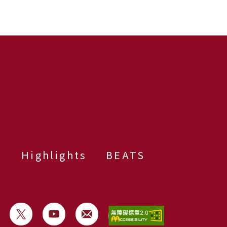
群
Highlights
BEATS