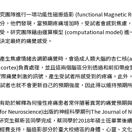
項功能性磁振造影 (functional Magnetic Res
分，他們發現，當預期疼痛增加時，受試者會感到焦慮
究團隊藉由運算模型 (computational model
決定最終的痛覺感受。
生焦慮情緒去調節痛覺時，會造成人類大腦的杏仁核(amy
al cortex)負責處理，並且這兩個腦區分別透過和前扣帶皮質(ante
合預期與實際痛覺刺激的訊號，產生受試者所感受到的疼痛。
al)會被抑制，受試者也就不會更新自己的預期強度，因此得以維持
有助於解釋為何慢性疼痛患者常伴隨著異常的痛覺預期
Neuroscience)出版的神經科學期刊The Journal of
究主要由博士班研究生蔡昕芸同學完成，蔡同學於2018年碩士班
經費支持，腦造影部分於臺大校總區的身體、心靈、文