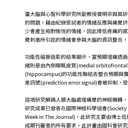
臺大腦與心智科學研究所副教授曾明宗與其研究團隊進行一
的問題。藉由紀錄受試者的情緒反應與痛覺評
少會產生相對愉悅的情緒，因此降低疼痛的感受。研
覺刺激所引起的情緒會參與大腦的資訊整合，
功能性磁振造影的結果顯示，當預期增痛透過產
緒則是由內側眼眶皮質(medial orbitofront
(hippocampus)的功能性聯結去整
差訊號(prediction error sign
這項研究解碼人類大腦處理痛覺的神經機轉，
研究成果已發表在國際神經科學協會(Society for 
Week in The Journal)。此研
成期刊審查的所有要求。此計畫由國科會研究