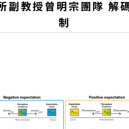
所副教授曾明宗團隊 解
制