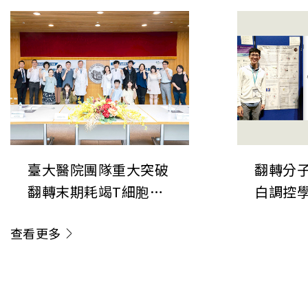
揭開肺癌神經-免疫調
表於《
控新機制 開創癌症治療
次世代
「斷電」新方向
鍵直接
臺大醫院團隊重大突破
翻轉分子
翻轉末期耗竭T細胞命
白調控
運 成果榮登《Nature
新角色
查看更多
Immunology》