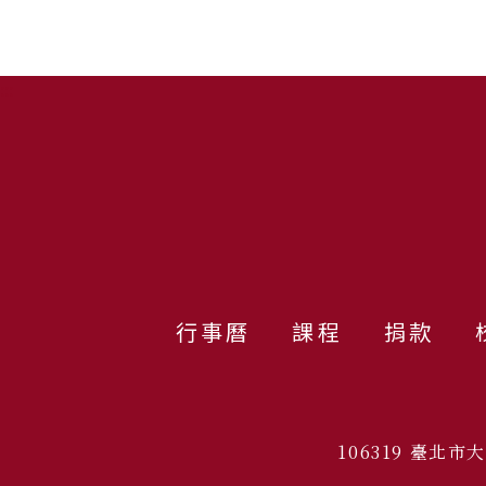
:::
行事曆
課程
捐款
106319 臺北