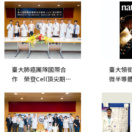
臺大肺癌團隊國際合
臺大領
作 榮登Cell頂尖期刊
微半導
揭開肺癌神經-免疫調
表於《
控新機制 開創癌症治療
次世代
「斷電」新方向
鍵直接