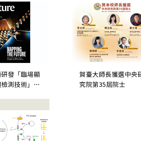
銜研發「臨場顯
賀臺大師長獲選中央
體檢測技術」發
究院第35屆院士
自然》期刊 為
晶片微縮建立關
檢測技術