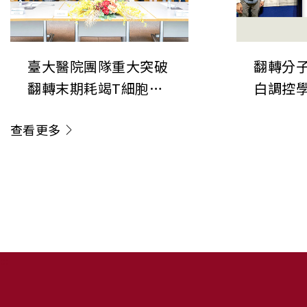
臺大醫院團隊重大突破
翻轉分子
翻轉末期耗竭T細胞命
白調控
運 成果榮登《Nature
新角色
查看更多
Immunology》
:::