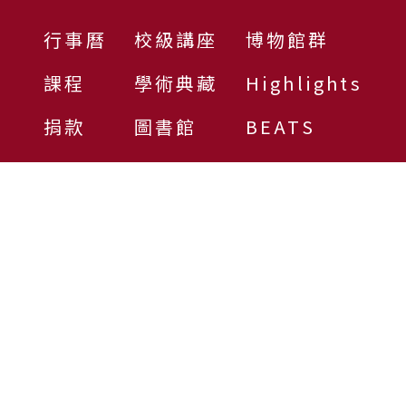
行事曆
校級講座
博物館群
課程
學術典藏
Highlights
捐款
圖書館
BEATS
106319 臺北市大安區羅斯福路四段一號
電話總機：02-3366-3366
傳真號碼：02-2362-7651