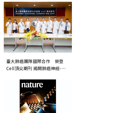
臺大肺癌團隊國際合作 榮登
Cell頂尖期刊 揭開肺癌神經-免
疫調控新機制 開創癌症治療「斷
電」新方向