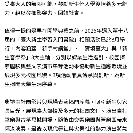
受臺大人的無限可能，鼓勵新生們入學後培養多元能
力，藉以發揮影響力、回饋社會。
值得一提的是早在開學典禮之前，2025年邁入第十八
屆的「臺大新生學習入門書院」相關活動已於8月舉
行，內容涵蓋「新手村講堂」、「實境臺大」與「新
生音樂祭」3大主軸，分別以課業生活指引、校園探
索體驗與藝文表演市集等活動來協助新生適應環境並
展現多元校園風貌。3項活動兼具傳承與創新，為新
生揭開大學生活序幕。
典禮由社團影片與現場表演揭開序幕，吸引新生與家
長目光，展現臺大熱情及多元的社團文化。演出自打
擊樂與古箏震撼開場，隨後由交響樂團與管樂團帶來
精湛演奏，最後以現代舞社與火舞社的熱力演出將氣