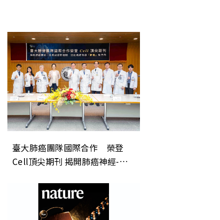
臺大肺癌團隊國際合作 榮登
Cell頂尖期刊 揭開肺癌神經-免
疫調控新機制 開創癌症治療「斷
電」新方向