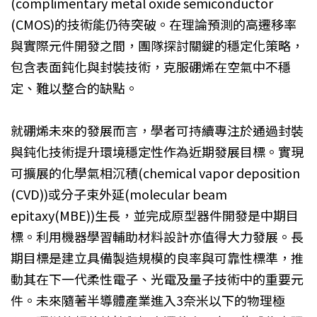
(complimentary metal oxide semiconductor
(CMOS)的技術能仍待突破。在理論預測的高遷移率
與實際元件開發之間，團隊探討關鍵的穩定化策略，
包含表面鈍化與封裝技術，克服硼烯在空氣中不穩
定、難以整合的缺點。
就硼烯未來的發展而言，學者可持續專注於通過封裝
與鈍化技術提升環境穩定性作為近期發展目標。實現
可擴展的化學氣相沉積(chemical vapor deposition
(CVD))或分子束外延(molecular beam
epitaxy(MBE))生長，並完成原型器件開發是中期目
標。利用機器學習輔助材料設計亦值得大力發展。長
期目標是建立具備製造規模的良率與可靠性標準，推
動其在下一代柔性電子、光電及量子技術中的重要元
件。未來隨著半導體產業進入3奈米以下的物理極