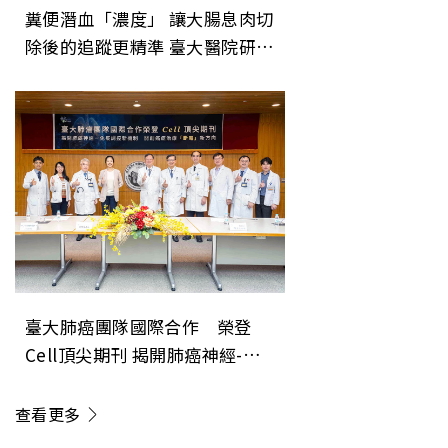
糞便潛血「濃度」 讓大腸息肉切
除後的追蹤更精準 臺大醫院研究
成果登上美國消化系醫學會期刊
《Gastroenterology》
臺大肺癌團隊國際合作 榮登
Cell頂尖期刊 揭開肺癌神經-免
疫調控新機制 開創癌症治療「斷
電」新方向
查看更多