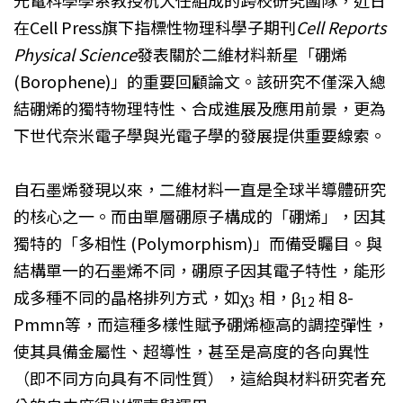
在Cell Press旗下指標性物理科學子期刊
Cell Reports
Physical Science
發表關於二維材料新星「硼烯
(Borophene)」的重要回顧論文。該研究不僅深入總
結硼烯的獨特物理特性、合成進展及應用前景，更為
下世代奈米電子學與光電子學的發展提供重要線索。
自石墨烯發現以來，二維材料一直是全球半導體研究
的核心之一。而由單層硼原子構成的「硼烯」，因其
獨特的「多相性 (Polymorphism)」而備受矚目。與
結構單一的石墨烯不同，硼原子因其電子特性，能形
成多種不同的晶格排列方式，如χ
相，β
相 8-
3
12
Pmmn等，而這種多樣性賦予硼烯極高的調控彈性，
使其具備金屬性、超導性，甚至是高度的各向異性
（即不同方向具有不同性質），這給與材料研究者充