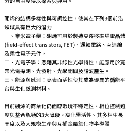
分的自由度得以探索與運用。
硼烯的結構多樣性與可調控性，使其在下列3個前沿
領域具有巨大的潛力
一、奈米電子學：硼烯可用於製造高遷移率場電晶體
(field-effect transistors, FET)、邏輯電路、互連線
及柔性電子元件。
二、光電子學：憑藉其非線性光學特性，能應用於寬
帶光電探測、光發射、光學開關及諧波產生。
三、能源與感測：高表面活性使其成為優異的儲能平
台與生化感測材料。
目前硼烯的商業化仍面臨環境不穩定性、相位控制難
度與整合瓶頸的3大障礙。高化學活性、其多相生長
高度以及大規模生產與互補金屬氧化物半導體