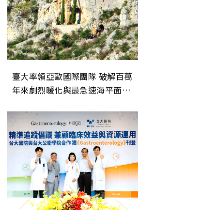
臺大率領亞歐國際團隊 破解百萬
年來劇烈暖化與最急速海平面上
升事件之謎