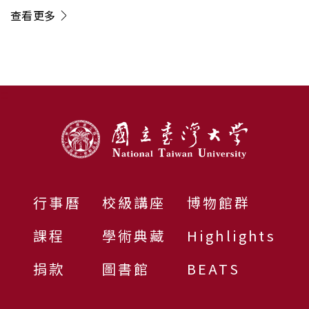
電」新方向
查看更多
:::
行事曆
校級講座
博物館群
課程
學術典藏
Highlights
捐款
圖書館
BEATS