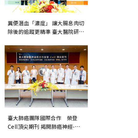
糞便潛血「濃度」 讓大腸息肉切
除後的追蹤更精準 臺大醫院研究
成果登上美國消化系醫學會期刊
《Gastroenterology》
臺大肺癌團隊國際合作 榮登
Cell頂尖期刊 揭開肺癌神經-免
疫調控新機制 開創癌症治療「斷