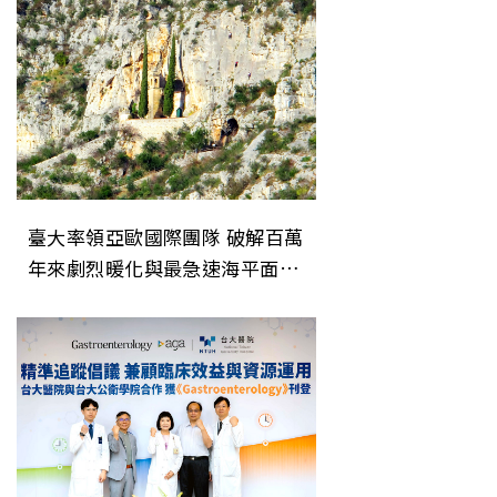
臺大率領亞歐國際團隊 破解百萬
年來劇烈暖化與最急速海平面上
升事件之謎