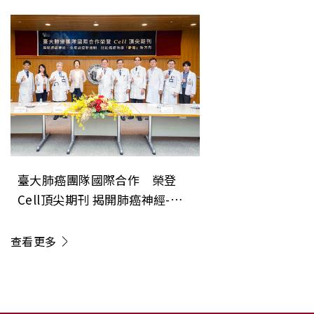
成果登上美國消化系醫學會期刊
《Gastroenterology》
臺大肺癌團隊國際合作 榮登
Cell頂尖期刊 揭開肺癌神經-免
疫調控新機制 開創癌症治療「斷
電」新方向
查看更多