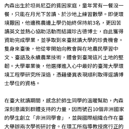
內森出生於坦尚尼亞的貧困家庭，童年常有一餐沒一
餐，只能在月光下苦讀、於沙地上練習數學。即便環
境艱困，他邊務農邊上學仍始終保持前3名，更因苦
讀英文並熱心協助活動而結識珍古德博士，自此獲得
資助完成學業，並爭取到來臺就讀大學的珍貴機會。
隻身來臺後，他從零開始向教會與在地農民學習中
文、臺語及永續農業技術，體會到臺灣這片土地的堅
韌。大學畢業後，他選擇進入心中最好的臺灣大學環
境工程學研究所深造，憑藉優異表現順利取得逕讀博
士學位的資格。
在臺大就讀期間，感念於師生同學的溫暖幫助，內森
深刻意識到群體支持的力量，因而號召10個非洲國家
的學生創立「非洲同學會」，並與國際組織合作在臺
大舉辦兩次學術研討會。在環工所指導教授席行正的