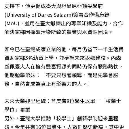
支持下，他更促成臺大與坦尚尼亞頂尖學府
(University of Dar es Salaam)簽署合作備忘錄
(MoU)，並用在臺大鍛鍊出的專業知識及能力，合作
解決家鄉因採礦污染所致的農業與水資源困境。
如今已在臺灣成家立業的他，每月仍省下一半生活費
資助家鄉5名幼童上學，並夢想未來返鄉建校。內森
感佩臺大人在擁有豐富資源的同時仍保有服務熱忱，
他期勉學弟妹：「不要只想著領導，而是先學會服
務，自然會成為真正有影響力的人。」
未來大學迎里程碑：首度有8位學生以單一「校學士
學位」畢業
另外，臺灣大學推動「校學士」創新學制迎來里程
碑。今年共有16位畢業生，人數創歷史新高，其中更