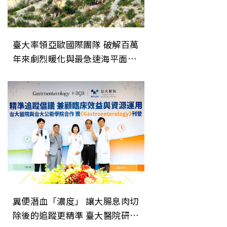
臺大率領亞歐國際團隊 破解百萬
年來劇烈暖化與最急速海平面上
升事件之謎
糞便潛血「濃度」 讓大腸息肉切
除後的追蹤更精準 臺大醫院研究